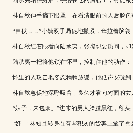
陆承夷站在身后，手搭在他的肩膀上，有点紧
林自秋伸手摘下眼罩，在看清眼前的人后脸色
“自秋……”小姨双手局促地攥紧，耷拉着脑袋
林自秋红着眼看向陆承夷，张嘴想要质问，却
陆承夷一把将他锁在怀里，控制住他的动作：
怀里的人攻击地姿态稍稍放缓，他低声安抚到
林自秋急促地深呼吸着，良久才看向对面的女
“妹子，来包烟。”进来的男人脸膛黑红，额
“好。”林知且转身在有些积灰的货架上拿了盒