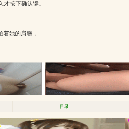
久才按下确认键。
拍着她的肩膀，
目录