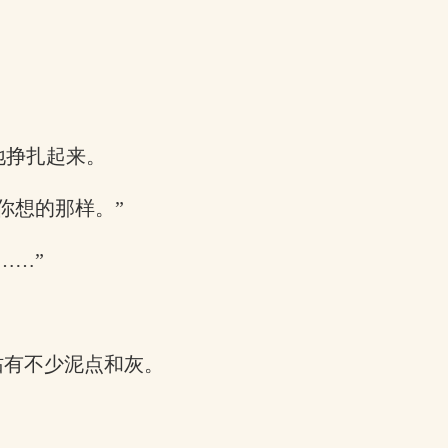
地挣扎起来。
你想的那样。”
……”
沾有不少泥点和灰。