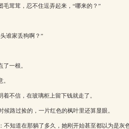
团毛茸茸，忍不住逗弄起来，“哪来的？”
年头谁家丢狗啊？”
点了一根。
意。
摆明着不信，在玻璃柜上留下钱就走了。
时候路过捡的，一片红色的枫叶里还算显眼。
：不知道在那躺了多久，她刚开始甚至都以为是灰