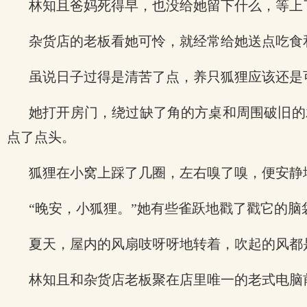
林知且爸妈死得早，也没给她留下什么，等上
杂货店的老板看她可怜，就经常给她送点吃食
虽说日子过得是清苦了点，养只狐狸应该还是
她打开房门，绕过缺了角的方桌和周围破旧的
点了点头。
狐狸在小窝上踩了几圈，左右嗅了嗅，便安静
“晚安，小狐狸。”她有些雀跃地戳了戳它的脑
夏天，屋内的风扇吱呀呀地转着，吹起的风都
林知且和杂货店老板聚在店里唯一的老式电脑